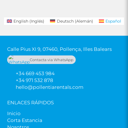
English
(
Inglés
)
Deutsch
(
Alemán
)
Español
Calle Pius XI 9, 07460, Pollença, Illes Balears
Contacta via WhatsApp
+34 669 453 984
+34 669 453 984
+34 971 532 878
hello@pollentiarentals.com
ENLACES RÁPIDOS
Inicio
Corta Estancia
Nosotros