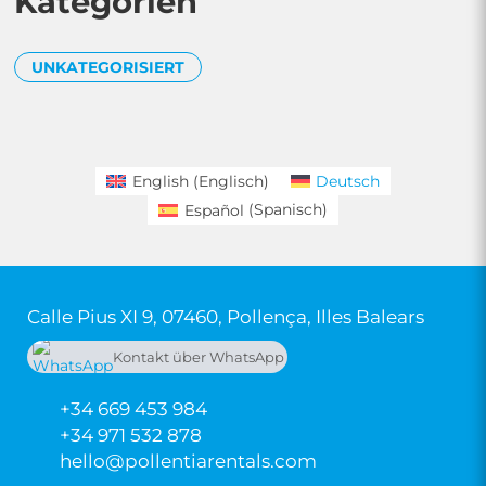
Kategorien
UNKATEGORISIERT
English
(
Englisch
)
Deutsch
Español
(
Spanisch
)
Calle Pius XI 9, 07460, Pollença, Illes Balears
Kontakt über WhatsApp
+34 669 453 984
+34 669 453 984
+34 971 532 878
hello@pollentiarentals.com